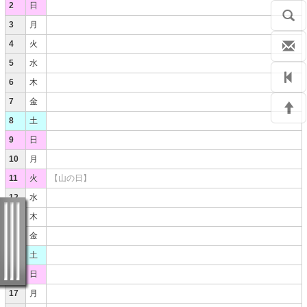
2
日
3
月
4
火
5
水
6
木
7
金
8
土
9
日
10
月
11
火
【山の日】
12
水
13
木
14
金
15
土
16
日
17
月