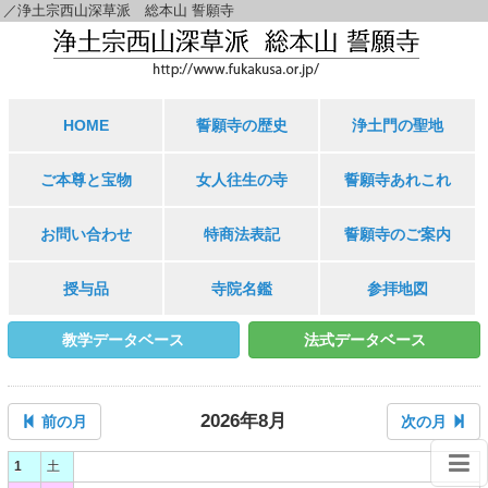
／浄土宗西山深草派 総本山 誓願寺
HOME
誓願寺の歴史
浄土門の聖地
ご本尊と宝物
女人往生の寺
誓願寺あれこれ
お問い合わせ
特商法表記
誓願寺のご案内
授与品
寺院名鑑
参拝地図
教学データベース
法式データベース
2026年8月
前の月
次の月
1
土