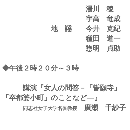
湯川
稜
宇高 竜成
地 謡 今井 克紀
種田 道一
惣明 貞助
◆午後２時２０分～３時
講演『女人の問答－「誓願寺」
「卒都婆小町」のことなど―』
廣瀬 千紗子
同志社女子大学名誉教授