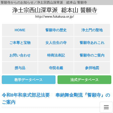
誓願寺からのお知らせ／浄土宗西山深草派 総本山 誓願寺
HOME
誓願寺の歴史
浄土門の聖地
ご本尊と宝物
女人往生の寺
誓願寺あれこれ
お問い合わせ
特商法表記
誓願寺のご案内
授与品
寺院名鑑
参拝地図
教学データベース
法式データベース
令和8年和泉式部忌法要 奉納舞金剛流『誓願寺』の
ご案内