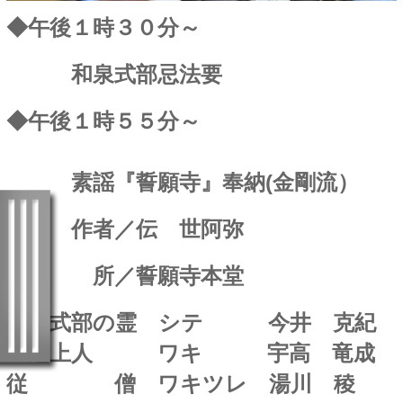
◆午後１時３０分～
和泉式部忌法要
◆午後１時５５分～
素謡『誓願寺』奉納(金剛流）
作者／伝 世阿弥
所／誓願寺本堂
和泉式部の霊 シテ
今井 克紀
一遍上人 ワキ 宇高 竜成
従 僧 ワキツレ 湯川 稜