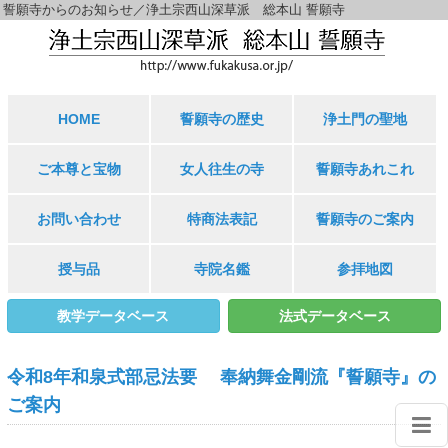
誓願寺からのお知らせ／浄土宗西山深草派 総本山 誓願寺
HOME
誓願寺の歴史
浄土門の聖地
ご本尊と宝物
女人往生の寺
誓願寺あれこれ
お問い合わせ
特商法表記
誓願寺のご案内
授与品
寺院名鑑
参拝地図
教学データベース
法式データベース
令和8年和泉式部忌法要 奉納舞金剛流『誓願寺』の
ご案内