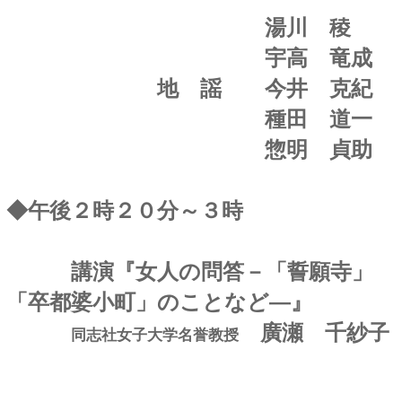
湯川
稜
宇高 竜成
地 謡 今井 克紀
種田 道一
惣明 貞助
◆午後２時２０分～３時
講演『女人の問答－「誓願寺」
「卒都婆小町」のことなど―』
廣瀬 千紗子
同志社女子大学名誉教授