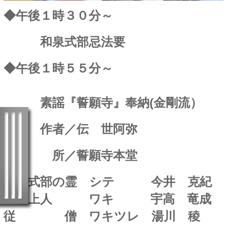
◆午後１時３０分～
和泉式部忌法要
◆午後１時５５分～
素謡『誓願寺』奉納(金剛流）
作者／伝 世阿弥
所／誓願寺本堂
和泉式部の霊 シテ
今井 克紀
一遍上人 ワキ 宇高 竜成
従 僧 ワキツレ 湯川 稜