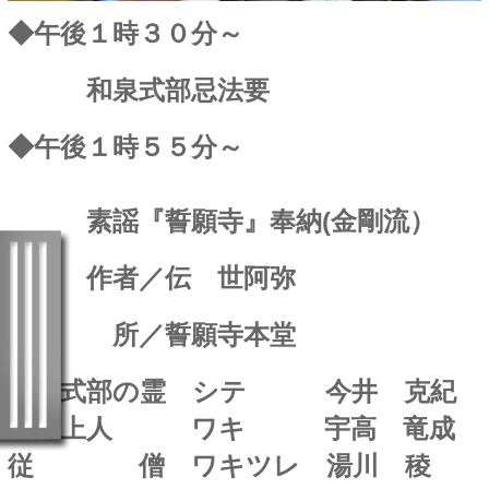
◆午後１時３０分～
和泉式部忌法要
◆午後１時５５分～
素謡『誓願寺』奉納(金剛流）
作者／伝 世阿弥
所／誓願寺本堂
和泉式部の霊 シテ
今井 克紀
一遍上人 ワキ 宇高 竜成
従 僧 ワキツレ 湯川 稜