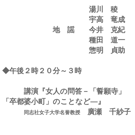
湯川
稜
宇高 竜成
地 謡 今井 克紀
種田 道一
惣明 貞助
◆午後２時２０分～３時
講演『女人の問答－「誓願寺」
「卒都婆小町」のことなど―』
廣瀬 千紗子
同志社女子大学名誉教授