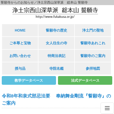
誓願寺からのお知らせ／浄土宗西山深草派 総本山 誓願寺
HOME
誓願寺の歴史
浄土門の聖地
ご本尊と宝物
女人往生の寺
誓願寺あれこれ
お問い合わせ
特商法表記
誓願寺のご案内
授与品
寺院名鑑
参拝地図
教学データベース
法式データベース
令和8年和泉式部忌法要 奉納舞金剛流『誓願寺』の
ご案内