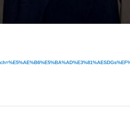
l.html?search=%E5%AE%B6%E5%BA%AD%E3%81%AESD