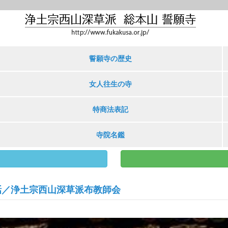
誓願寺の歴史
女人往生の寺
特商法表記
寺院名鑑
話／浄土宗西山深草派布教師会