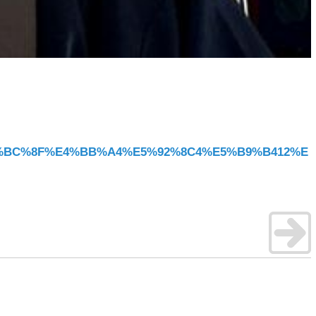
Gs%EF%BC%8F%E4%BB%A4%E5%92%8C4%E5%B9%B412%E