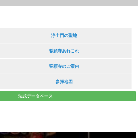
浄土門の聖地
誓願寺あれこれ
誓願寺のご案内
参拝地図
法式データベース