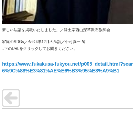
新しい法話を掲載いたしました。／浄土宗西山深草派布教師会
家庭のSDGs／令和4年12月の法話／中村真一 師
↓下のURLをクリックしてお聞きください。
https://www.fukakusa-fukyou.net/p005_detai
6%9C%88%E3%81%AE%E6%B3%95%E8%A9%B1